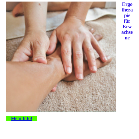
Ergo
thera
pie
für
Erw
achse
ne
Mehr Info!